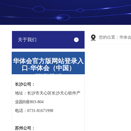
您的位置：
华体
关于我们
华体会官方版网站登录入
口-华体会（中国）
CONTACT US
长沙公司：
地址：长沙市天心区长沙天心软件产
业园B座803-804
电话：0731-81671998
苏州公司：