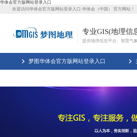
华体会官方版网站登录入口
欢迎访问华体会官方版网站登录入口-华体会（中国） 官方网站！
专业GIS(地理
提供地理信息平台、智慧气
梦图华体会官方版网站登录入口
华体会官方版网站登录入口
华体