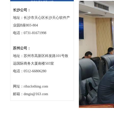
CONTACT US
长沙公司：
地址：长沙市天心区长沙天心软件产
业园B座803-804
电话：0731-81671998
苏州公司：
地址：苏州市高新区科发路101号致
远国际商务大厦南楼503室
电话：0512-66806280
网址：ribzclothing.com
邮箱：dmgis@163.com