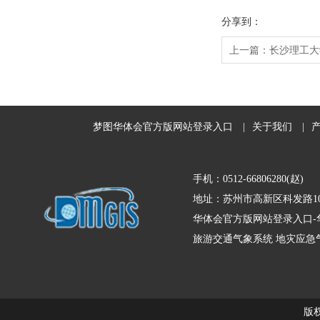
分享到：
上一篇：
长沙理工大
梦图华体会官方版网站登录入口
|
关于我们
|
手机：0512-66806280(赵)
地址：苏州市高新区科发路10
华体会官方版网站登录入口-
旅游交通气象系统
地灾应急
版