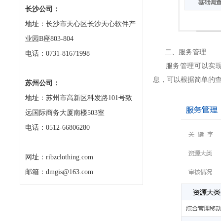
长沙公司：
地址：长沙市天心区长沙天心软件产
业园B座803-804
二、服务管理
电话：0731-81671998
服务管理可以实现对
息，可以根据简单的
苏州公司：
地址：苏州市高新区科发路101号致
远国际商务大厦南楼503室
电话：0512-66806280
网址：ribzclothing.com
邮箱：dmgis@163.com