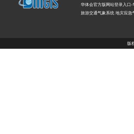
华体会官方版网站登录入口-
旅游交通气象系统
地灾应急
版