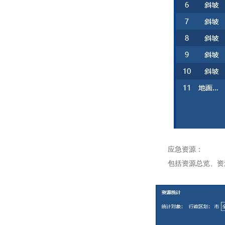
应急资源：
包括资源总览、资源