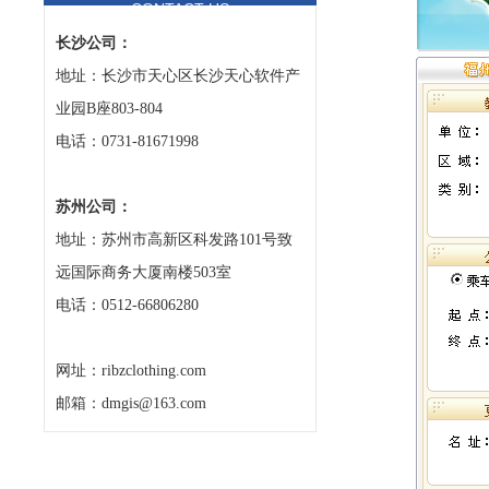
CONTACT US
长沙公司：
地址：长沙市天心区长沙天心软件产
业园B座803-804
电话：0731-81671998
苏州公司：
地址：苏州市高新区科发路101号致
远国际商务大厦南楼503室
电话：0512-66806280
网址：ribzclothing.com
邮箱：dmgis@163.com