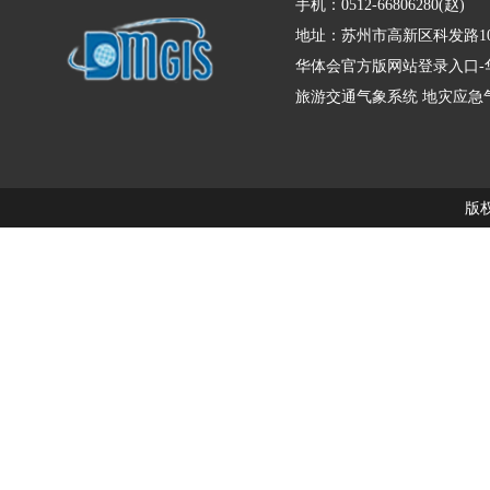
手机：0512-66806280(赵)
地址：苏州市高新区科发路10
华体会官方版网站登录入口-
旅游交通气象系统
地灾应急
版