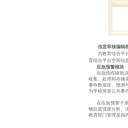
信息审核编辑
为教育综合平
育综合平台空间信
应急预警模块
应急指挥辅助
收集、处理和存储
事件数据库、预测
为学校突发公共事
在应急预警子
物抗震强度分析、
教育部门管理及指