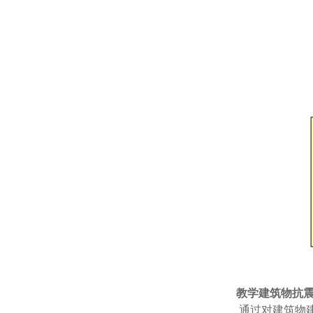
教学建筑物抗震
通过对建筑物