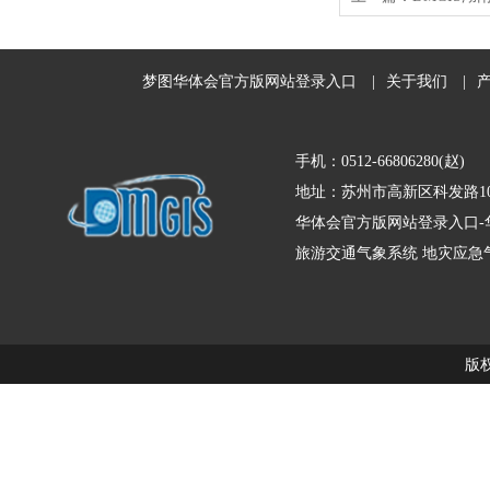
梦图华体会官方版网站登录入口
|
关于我们
|
手机：0512-66806280(赵)
地址：苏州市高新区科发路10
华体会官方版网站登录入口-
旅游交通气象系统
地灾应急
版