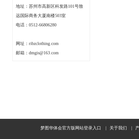
地址：苏州市高新区科发路101号致
远国际商务大厦南楼503室
电话：0512-66806280
网址：ribzclothing.com
邮箱：dmgis@163.com
梦图华体会官方版网站登录入口
|
关于我们
|