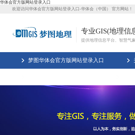
华体会官方版网站登录入口
欢迎访问华体会官方版网站登录入口-华体会（中国） 官方网站！
专业GIS(地理
提供地理信息平台、智慧气
梦图华体会官方版网站登录入口
华体会官方版网站登录入口
华体