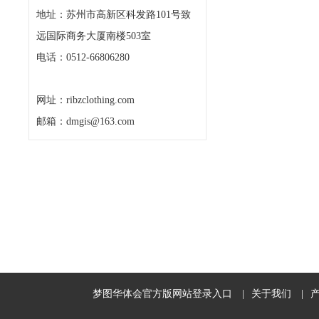
地址：苏州市高新区科发路101号致
远国际商务大厦南楼503室
电话：0512-66806280
网址：ribzclothing.com
邮箱：dmgis@163.com
梦图华体会官方版网站登录入口
|
关于我们
|