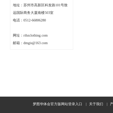
地址：苏州市高新区科发路101号致
远国际商务大厦南楼503室
电话：0512-66806280
网址：ribzclothing.com
邮箱：dmgis@163.com
梦图华体会官方版网站登录入口
|
关于我们
|